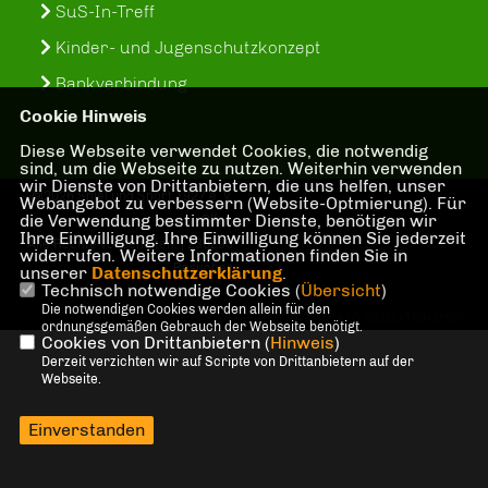
SuS-In-Treff
Kinder- und Jugenschutzkonzept
Bankverbindung
Cookie Hinweis
Diese Webseite verwendet Cookies, die notwendig
sind, um die Webseite zu nutzen. Weiterhin verwenden
wir Dienste von Drittanbietern, die uns helfen, unser
@2026 Spiel und Sport 1927 e. V.
Webangebot zu verbessern (Website-Optmierung). Für
die Verwendung bestimmter Dienste, benötigen wir
Olfen
Ihre Einwilligung. Ihre Einwilligung können Sie jederzeit
Alle Rechte vorbehalten. | 238295
widerrufen. Weitere Informationen finden Sie in
Besucher
unserer
Datenschutzerklärung
.
Technisch notwendige Cookies (
Übersicht
)
Die notwendigen Cookies werden allein für den
REALISATION: SHARKNESS MEDIA GMBH & CO. KG | SEKTION SPORT
ordnungsgemäßen Gebrauch der Webseite benötigt.
Cookies von Drittanbietern (
Hinweis
)
Derzeit verzichten wir auf Scripte von Drittanbietern auf der
Webseite.
Einverstanden