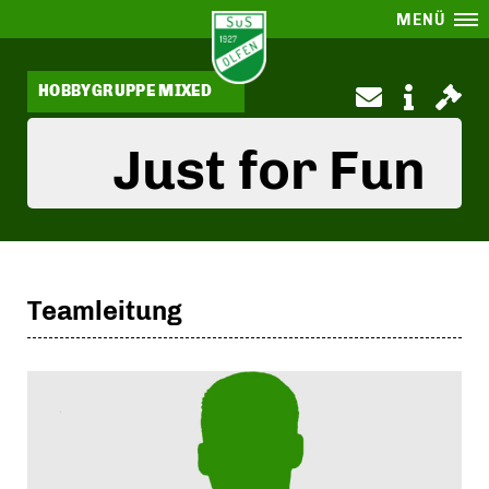
MENÜ
HOBBYGRUPPE MIXED
Just for Fun
Teamleitung