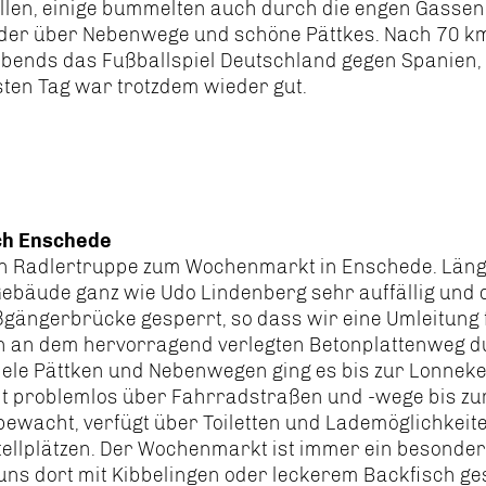
llen, einige bummelten auch durch die engen Gassen, 
der über Nebenwege und schöne Pättkes. Nach 70 km 
abends das Fußballspiel Deutschland gegen Spanien, 
ten Tag war trotzdem wieder gut.
ch Enschede
en Radlertruppe zum Wochenmarkt in Enschede. Längs
bäude ganz wie Udo Lindenberg sehr auffällig und d
e Fußgängerbrücke gesperrt, so dass wir eine Umleitun
en an dem hervorragend verlegten Betonplattenweg 
iele Pättken und Nebenwegen ging es bis zur Lonnek
echt problemlos über Fahrradstraßen und -wege bis
wacht, verfügt über Toiletten und Lademöglichkeiten
tellplätzen. Der Wochenmarkt ist immer ein besonder
r uns dort mit Kibbelingen oder leckerem Backfisch g