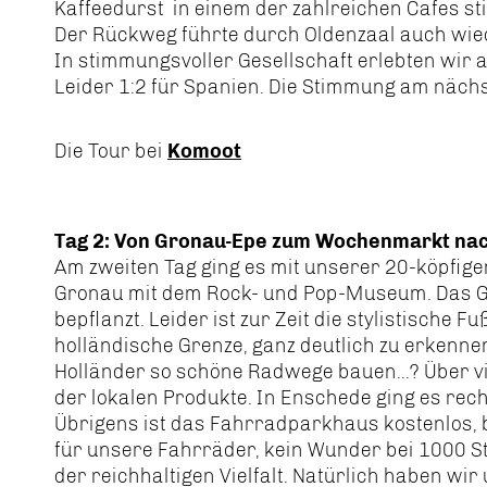
Kaffeedurst in einem der zahlreichen Cafes sti
Der Rückweg führte durch Oldenzaal auch wie
In stimmungsvoller Gesellschaft erlebten wir 
Leider 1:2 für Spanien. Die Stimmung am nächs
Die Tour bei
Komoot
Tag 2: Von Gronau-Epe zum Wochenmarkt na
Am zweiten Tag ging es mit unserer 20-köpfig
Gronau mit dem Rock- und Pop-Museum. Das Ge
bepflanzt. Leider ist zur Zeit die stylistisch
holländische Grenze, ganz deutlich zu erkenn
Holländer so schöne Radwege bauen...? Über v
der lokalen Produkte. In Enschede ging es r
Übrigens ist das Fahrradparkhaus kostenlos, be
für unsere Fahrräder, kein Wunder bei 1000 S
der reichhaltigen Vielfalt. Natürlich haben wi