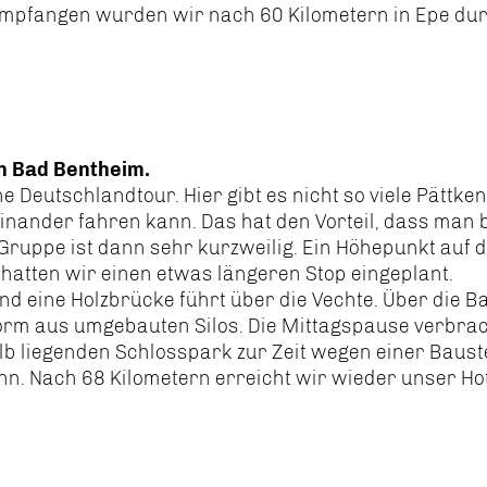
Empfangen wurden wir nach 60 Kilometern in Epe du
h Bad Bentheim.
e Deutschlandtour. Hier gibt es nicht so viele Pättk
nander fahren kann. Das hat den Vorteil, dass man
n Gruppe ist dann sehr kurzweilig. Ein Höhepunkt a
hatten wir einen etwas längeren Stop eingeplant.
nd eine Holzbrücke führt über die Vechte. Über die B
form aus umgebauten Silos. Die Mittagspause verbra
lb liegenden Schlosspark zur Zeit wegen einer Bauste
n. Nach 68 Kilometern erreicht wir wieder unser Ho