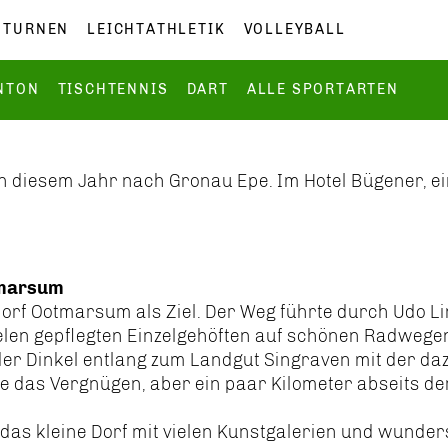
TURNEN
LEICHTATHLETIK
VOLLEYBALL
NTON
TISCHTENNIS
DART
ALLE SPORTARTEN
in diesem Jahr nach Gronau Epe. Im Hotel Bügener, 
tmarsum
rdorf Ootmarsum als Ziel. Der Weg führte durch Udo
ielen gepflegten Einzelgehöften auf schönen Radweg
n der Dinkel entlang zum Landgut Singraven mit der
 das Vergnügen, aber ein paar Kilometer abseits d
das kleine Dorf mit vielen Kunstgalerien und wunde