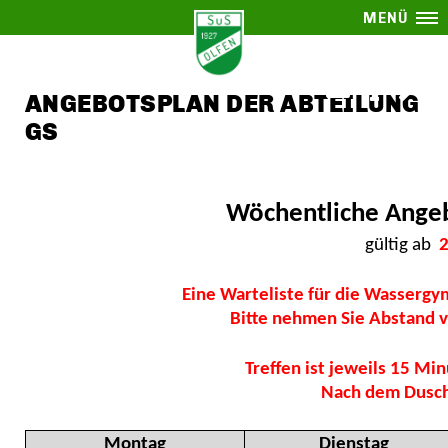
MENÜ
ANGEBOTSPLAN DER ABTEILUNG
GS
Wöchentliche Angebote der
gültig ab
2
Eine Warteliste für die Wassergymnastik wir
Bitte nehmen Sie Abstand von Anrufen 
Treffen ist jeweils 15 M
Nach dem Duschen bit
Montag
Dienstag