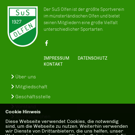
Der SuS Olfen ist der größte Sportverein
im münsterländischen Olfen und bietet
seinen Mitgliedern eine große Vielfalt
unterschiedlicher Sportarten.
IMPRESSUM
DATENSCHUTZ
KONTAKT
Über uns
Mitgliedschaft
Geschäftsstelle
Vorstand
Cookie Hinweis
Sportabzeichen
Diese Webseite verwendet Cookies, die notwendig
sind, um die Webseite zu nutzen. Weiterhin verwenden
SuS-In-Treff
wir Dienste von Drittanbietern, die uns helfen, unser