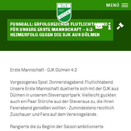
MENÜ
FUSSBALL: ERFOLGREICHER FLUTLICHTABEND
FÜR UNSERE ERSTE MANNSCHAFT – 4:2-
HEIMERFOLG GEGEN DIE DJK AUS DÜLMEN
Erste Mannschaft - DJK Dülmen 4:2
Vorgezogenes Spiel. Donnerstagabend. Flutlichtabend.
Unsere Erste Mannschaft duellierte sich mit der DJK aus
Dülmen in unserem Steversportpark. Vielleicht guckten
auch ein Paar Störche aus der Steveraue zu, die ihren
Feierabend genießen wollten - Zumindestens reichlich
Zuschauer und Fans auf dem Vereinsgelände.
Rangierte die zu Beginn der Saison ambitionierte