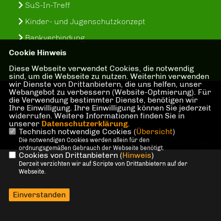
SuS-In-Treff
Kinder- und Jugenschutzkonzept
Bankverbindung
Cookie Hinweis
Diese Webseite verwendet Cookies, die notwendig
sind, um die Webseite zu nutzen. Weiterhin verwenden
wir Dienste von Drittanbietern, die uns helfen, unser
@2026 Spiel und Sport 1927 e. V.
Webangebot zu verbessern (Website-Optmierung). Für
die Verwendung bestimmter Dienste, benötigen wir
Olfen
Ihre Einwilligung. Ihre Einwilligung können Sie jederzeit
Alle Rechte vorbehalten. | 238529
widerrufen. Weitere Informationen finden Sie in
Besucher
unserer
Datenschutzerklärung
.
Technisch notwendige Cookies (
Übersicht
)
Die notwendigen Cookies werden allein für den
REALISATION: SHARKNESS MEDIA GMBH & CO. KG | SEKTION SPORT
ordnungsgemäßen Gebrauch der Webseite benötigt.
Cookies von Drittanbietern (
Hinweis
)
Derzeit verzichten wir auf Scripte von Drittanbietern auf der
Webseite.
Einverstanden