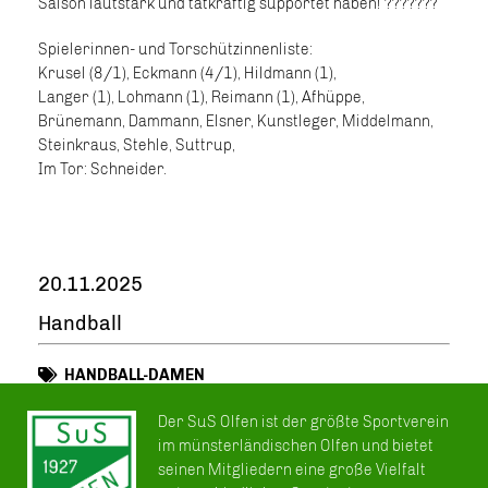
Saison lautstark und tatkräftig supportet haben! ?????‍??
Spielerinnen- und Torschützinnenliste:
Krusel (8/1), Eckmann (4/1), Hildmann (1),
Langer (1), Lohmann (1), Reimann (1), Afhüppe,
Brünemann, Dammann, Elsner, Kunstleger, Middelmann,
Steinkraus, Stehle, Suttrup,
Im Tor: Schneider.
20.11.2025
Handball
HANDBALL-DAMEN
Der SuS Olfen ist der größte Sportverein
im münsterländischen Olfen und bietet
seinen Mitgliedern eine große Vielfalt