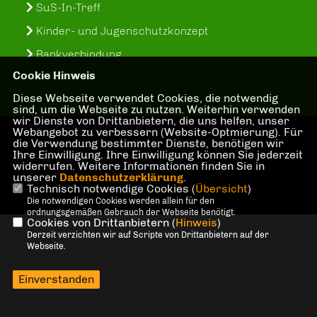
SuS-In-Treff
Kinder- und Jugenschutzkonzept
Bankverbindung
Cookie Hinweis
Diese Webseite verwendet Cookies, die notwendig
sind, um die Webseite zu nutzen. Weiterhin verwenden
wir Dienste von Drittanbietern, die uns helfen, unser
@2026 Spiel und Sport 1927 e. V.
Webangebot zu verbessern (Website-Optmierung). Für
die Verwendung bestimmter Dienste, benötigen wir
Olfen
Ihre Einwilligung. Ihre Einwilligung können Sie jederzeit
Alle Rechte vorbehalten. | 239918
widerrufen. Weitere Informationen finden Sie in
Besucher
unserer
Datenschutzerklärung
.
Technisch notwendige Cookies (
Übersicht
)
Die notwendigen Cookies werden allein für den
REALISATION: SHARKNESS MEDIA GMBH & CO. KG | SEKTION SPORT
ordnungsgemäßen Gebrauch der Webseite benötigt.
Cookies von Drittanbietern (
Hinweis
)
Derzeit verzichten wir auf Scripte von Drittanbietern auf der
Webseite.
Einverstanden