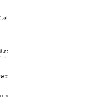
Goal
äuft
ers
Netz.
n und