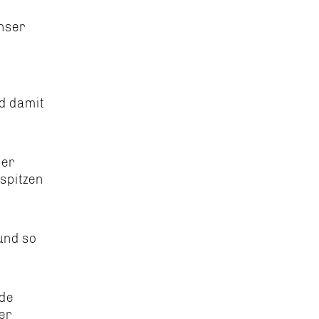
unser
d damit
ner
spitzen
und so
ade
ter