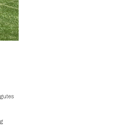
 gutes
ig