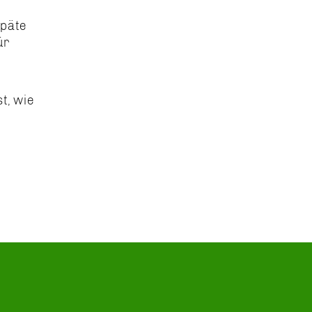
späte
ür
t, wie