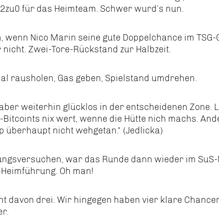
 2zu0 für das Heimteam. Schwer wurd’s nun.
en, wenn Nico Marin seine gute Doppelchance im TSG-
 nicht. Zwei-Tore-Rückstand zur Halbzeit.
mal rausholen, Gas geben, Spielstand umdrehen.
ber weiterhin glücklos in der entscheidenen Zone. L
z-Bitcoints nix wert, wenne die Hütte nich machs. And
 überhaupt nicht wehgetan.“ (Jedlicka)
gungsversuchen, war das Runde dann wieder im SuS-
-Heimführung. Oh man!
ht davon drei. Wir hingegen haben vier klare Chance
er.