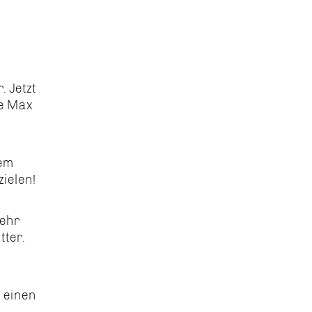
 Jetzt
ze Max
dem
zielen!
mehr
tter.
 einen