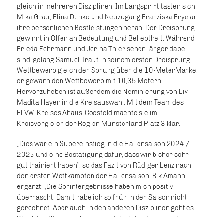
gleich in mehreren Disziplinen. Im Langsprint tasten sich
Mika Grau, Elina Dunke und Neuzugang Franziska Frye an
ihre persönlichen Bestleistungen heran. Der Dreisprung
gewinnt in Olfen an Bedeutung und Beliebtheit. Während
Frieda Fohrmann und Jorina Thier schon länger dabei
sind, gelang Samuel Traut in seinem ersten Dreisprung-
Wettbewerb gleich der Sprung über die 10-MeterMarke;
er gewann den Wettbewerb mit 10,35 Metern.
Hervorzuheben ist außerdem die Nominierung von Liv
Madita Hayen in die Kreisauswahl. Mit dem Team des
FLVW-Kreises Ahaus-Coesfeld machte sie im
Kreisvergleich der Region Münsterland Platz 3 klar.
„Dies war ein Supereinstieg in die Hallensaison 2024 /
2025 und eine Bestätigung dafür, dass wir bisher sehr
gut trainiert haben“, so das Fazit von Rüdiger Lenz nach
den ersten Wettkämpfen der Hallensaison. Rik Amann
ergänzt: „Die Sprintergebnisse haben mich positiv
überrascht. Damit habe ich so früh in der Saison nicht
gerechnet. Aber auch in den anderen Disziplinen geht es