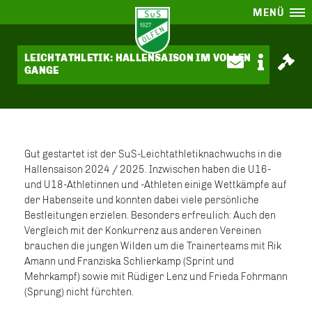
MENÜ
LEICHTATHLETIK: HALLENSAISON IM VOLLEN
GANGE
Gut gestartet ist der SuS-Leichtathletiknachwuchs in die
Hallensaison 2024 / 2025. Inzwischen haben die U16-
und U18-Athletinnen und -Athleten einige Wettkämpfe auf
der Habenseite und konnten dabei viele persönliche
Bestleitungen erzielen. Besonders erfreulich: Auch den
Vergleich mit der Konkurrenz aus anderen Vereinen
brauchen die jungen Wilden um die Trainerteams mit Rik
Amann und Franziska Schlierkamp (Sprint und
Mehrkampf) sowie mit Rüdiger Lenz und Frieda Fohrmann
(Sprung) nicht fürchten.