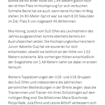
konnte sie mit einer Höhe von 1,44 Metern gleich noch
den dritten Platz im Hochsprung für sich verbuchen.
Schnelle Beine hat sie auch, wenn keine Hürden im Weg
stehen: Im 60-Meter-Sprint war sie nach 8,30 Sekunden
im Ziel, Platz 5 von insgesamt 45 Athletinnen.
Mia Höning, zuletzt vom SuS Olfen als Leichtathletin des
Jahres ausgezeichnet, konnte ebenfalls bereits ein
Ausrufezeichen setzen. Die Hochsprungkonkurrenz beim
Junior-Advents-Cup hat sie souverän für sich
entschieden, obwohl sie letztlich an der Höhe von 1,52
Metern scheiterte. Alle vorherigen Höhen einschließlich
der Siegeshöhe von 1,48 Metern nahm sie dabei im ersten
Versuch.
Weitere Topplatzierungen der U16- und U18-Gruppen
des SuS Olfen und insbesondere die zahlreichen
persönlichen Bestleistungen in der Breite zeigen, dass die
Trainerinnen und Trainer mit ihren Schützlingen auf dem
richtigen Weg sind. Die Athletinnen Mara Glischinski,
Ronja Häde, Jula Ehnis und Leonie Althoff verbessern sich