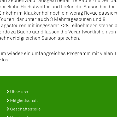
den Zechenwald" ausgearbeitet. 19 Radler nutzen da
herrliche Herbstwetter und ließen die Saison bei der 
Einkehr im Klaukenhof noch ein wenig Revue passier
Touren, darunter auch 3 Mehrtagesouren und 8
Tagestouren mit insgesamt 728 Teilnehmern stehen
Ende zu Buche uund lassen die Verantwortlichen von
sehr erfolgreichen Saison sprechen.
n, um wieder ein umfangreiches Programm mit vielen 
 los.
Über uns
Mitgliedschaft
Geschäftsstelle