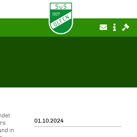
ndet
01.10.2024
ers
und in