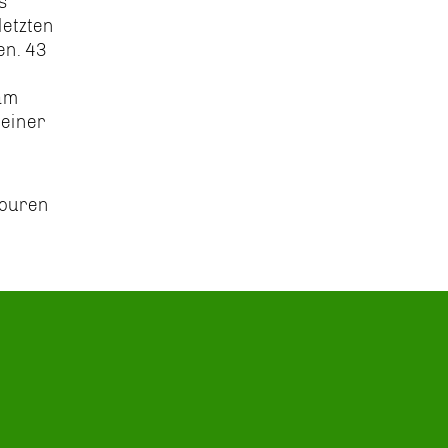
s
letzten
en. 43
 am
 einer
Touren