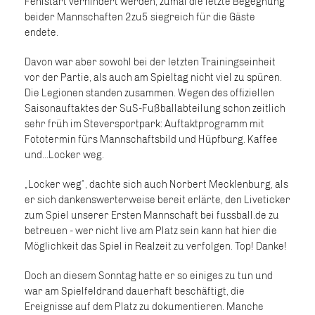
Fehlstart verhindert werden, zumal die letzte Begegnung
beider Mannschaften 2zu5 siegreich für die Gäste
endete.
Davon war aber sowohl bei der letzten Trainingseinheit
vor der Partie, als auch am Spieltag nicht viel zu spüren.
Die Legionen standen zusammen. Wegen des offiziellen
Saisonauftaktes der SuS-Fußballabteilung schon zeitlich
sehr früh im Steversportpark: Auftaktprogramm mit
Fototermin fürs Mannschaftsbild und Hüpfburg. Kaffee
und...Locker weg.
„Locker weg“, dachte sich auch Norbert Mecklenburg, als
er sich dankenswerterweise bereit erlärte, den Liveticker
zum Spiel unserer Ersten Mannschaft bei fussball.de zu
betreuen - wer nicht live am Platz sein kann hat hier die
Möglichkeit das Spiel in Realzeit zu verfolgen. Top! Danke!
Doch an diesem Sonntag hatte er so einiges zu tun und
war am Spielfeldrand dauerhaft beschäftigt, die
Ereignisse auf dem Platz zu dokumentieren. Manche