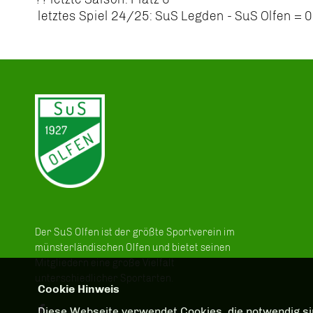
letztes Spiel 24/25: SuS Legden - SuS Olfen = 0
Der SuS Olfen ist der größte Sportverein im
münsterländischen Olfen und bietet seinen
Mitgliedern eine große Vielfalt
unterschiedlicher Sportarten.
Cookie Hinweis
Diese Webseite verwendet Cookies, die notwendig sin