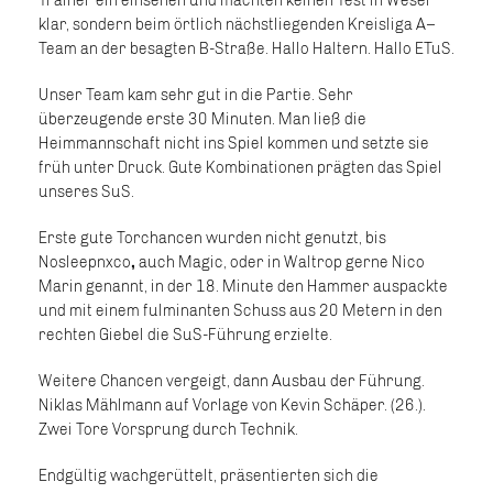
Trainer ein einsehen und machten keinen Test in Wesel
klar, sondern beim örtlich nächstliegenden Kreisliga A–
Team an der besagten B-Straße. Hallo Haltern. Hallo ETuS.
Unser Team kam sehr gut in die Partie. Sehr
überzeugende erste 30 Minuten. Man ließ die
Heimmannschaft nicht ins Spiel kommen und setzte sie
früh unter Druck. Gute Kombinationen prägten das Spiel
unseres SuS.
Erste gute Torchancen wurden nicht genutzt, bis
Nosleepnxco
,
auch Magic, oder in Waltrop gerne Nico
Marin genannt, in der 18. Minute den Hammer auspackte
und mit einem fulminanten Schuss aus 20 Metern in den
rechten Giebel die SuS-Führung erzielte.
Weitere Chancen vergeigt, dann Ausbau der Führung.
Niklas Mählmann auf Vorlage von Kevin Schäper. (26.).
Zwei Tore Vorsprung durch Technik.
Endgültig wachgerüttelt, präsentierten sich die