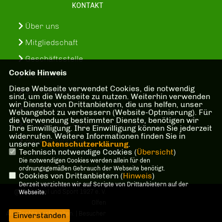
KONTAKT
Über uns
Mitgliedschaft
Geschäftsstelle
Cookie Hinweis
Vorstand
Diese Webseite verwendet Cookies, die notwendig
Sportabzeichen
sind, um die Webseite zu nutzen. Weiterhin verwenden
wir Dienste von Drittanbietern, die uns helfen, unser
SuS-In-Treff
Webangebot zu verbessern (Website-Optmierung). Für
die Verwendung bestimmter Dienste, benötigen wir
Kinder- und Jugenschutzkonzept
Ihre Einwilligung. Ihre Einwilligung können Sie jederzeit
widerrufen. Weitere Informationen finden Sie in
Bankverbindung
unserer
Datenschutzerklärung
.
Technisch notwendige Cookies (
Übersicht
)
Die notwendigen Cookies werden allein für den
ordnungsgemäßen Gebrauch der Webseite benötigt.
Cookies von Drittanbietern (
Hinweis
)
Derzeit verzichten wir auf Scripte von Drittanbietern auf der
@2026 Spiel und Sport 1927 e. V.
Webseite.
Olfen
Alle Rechte vorbehalten. | Besucher
Einverstanden