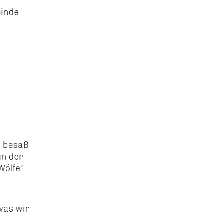
einde
n besaß
in der
Wölfe“
 was wir