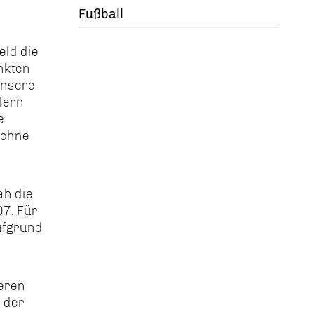
Fußball
eld die
nkten
unsere
lern
e
 ohne
ah die
7. Für
ufgrund
eren
n der