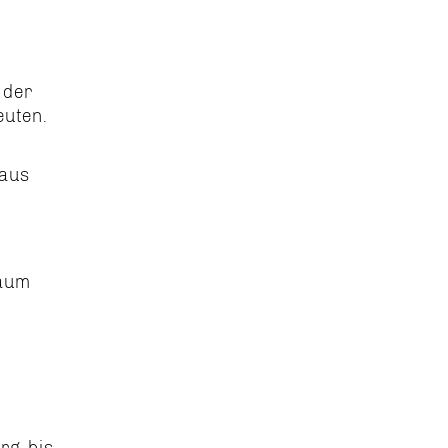
 der
euten.
haus
kaum
rg, bis