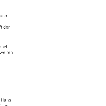
ause
t der
port
zweiten
k Hans
g von