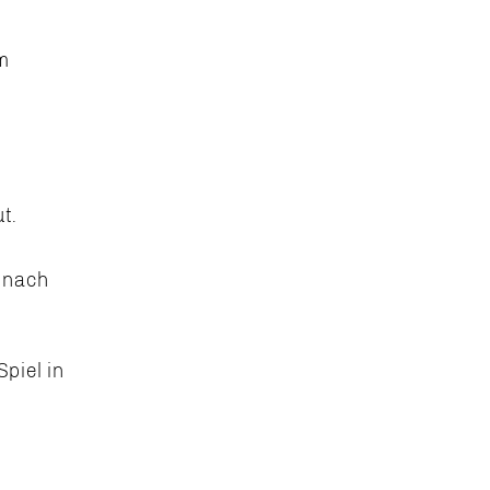
em
t.
 nach
piel in