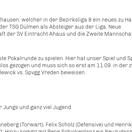
ghausen, welcher in der Bezirksliga 8 ein neues zu H
 der TSG Dülmen als Absteiger aus der Liga. Neue
ft der SV Eintracht Ahaus und die Zweite Mannschaf
te Pokalrunde zu spielen. Hier hat unser Spiel und S
os gezogen und muss sich so erst am 11.09. in der 
llewick vs. Spvgg Vreden beweisen.
 Jungs und ganz viel Jugend.
neberg (Torwart), Felix Scholz (Defensive) und Henri
ft. Hinzu kommt mit Rene Schickentanz ein Neuzugan