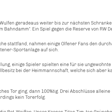
. Wulfen geradeaus weiter bis zur nächsten Schranke
om Bahndamm“. Ein Spiel gegen die Reserve von RW D
he stattfand, nahmen einige Olfener Fans den durc
ener-Sportanlage auf sich.
lung, einige Spieler spielten eine für sie ungewohnte
allbesitz bei der Heimmannschaft, welche sich aber 
es Tor ging, dann 100%tig. Drei Abschlüsse alleine
rdings kein Torerfolg.
die Rot-Weißen. Unser Keeper-Titan Tim-tan Grünebe