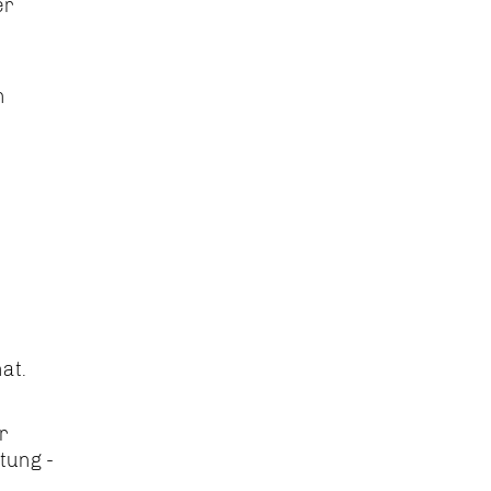
er
n
at.
r
tung -