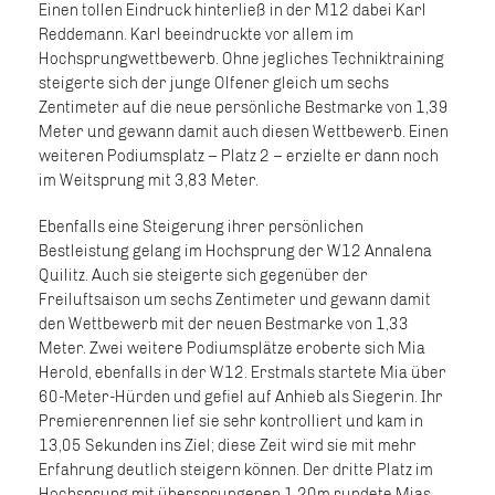
Einen tollen Eindruck hinterließ in der M12 dabei Karl
Reddemann. Karl beeindruckte vor allem im
Hochsprungwettbewerb. Ohne jegliches Techniktraining
steigerte sich der junge Olfener gleich um sechs
Zentimeter auf die neue persönliche Bestmarke von 1,39
Meter und gewann damit auch diesen Wettbewerb. Einen
weiteren Podiumsplatz – Platz 2 – erzielte er dann noch
im Weitsprung mit 3,83 Meter.
Ebenfalls eine Steigerung ihrer persönlichen
Bestleistung gelang im Hochsprung der W12 Annalena
Quilitz. Auch sie steigerte sich gegenüber der
Freiluftsaison um sechs Zentimeter und gewann damit
den Wettbewerb mit der neuen Bestmarke von 1,33
Meter. Zwei weitere Podiumsplätze eroberte sich Mia
Herold, ebenfalls in der W12. Erstmals startete Mia über
60-Meter-Hürden und gefiel auf Anhieb als Siegerin. Ihr
Premierenrennen lief sie sehr kontrolliert und kam in
13,05 Sekunden ins Ziel; diese Zeit wird sie mit mehr
Erfahrung deutlich steigern können. Der dritte Platz im
Hochsprung mit übersprungenen 1,20m rundete Mias