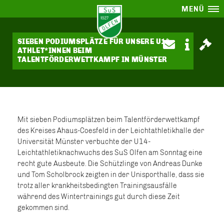
MENÜ
SIEBEN PODIUMSPLÄTZE FÜR UNSERE U14-
ATHLET*INNEN BEIM
TALENTFÖRDERWETTKAMPF IN MÜNSTER
Mit sieben Podiumsplätzen beim Talentförderwettkampf
des Kreises Ahaus-Coesfeld in der Leichtathletikhalle der
Universität Münster verbuchte der U14-
Leichtathletiknachwuchs des SuS Olfen am Sonntag eine
recht gute Ausbeute. Die Schützlinge von Andreas Dunke
und Tom Scholbrock zeigten in der Unisporthalle, dass sie
trotz aller krankheitsbedingten Trainingsausfälle
während des Wintertrainings gut durch diese Zeit
gekommen sind.