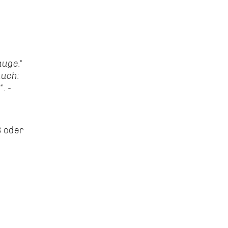
auge.“
auch:
“
. -
B oder