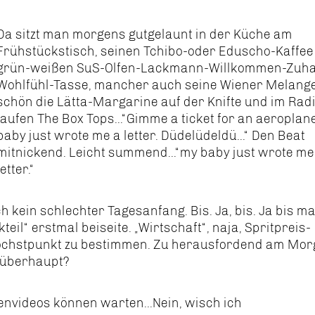
Da sitzt man morgens gutgelaunt in der Küche am
Frühstückstisch, seinen Tchibo-oder Eduscho-Kaffee 
grün-weißen SuS-Olfen-Lackmann-Willkommen-Zuh
Wohlfühl-Tasse, mancher auch seine Wiener Melange
schön die Lätta-Margarine auf der Knifte und im Rad
laufen The Box Tops...“Gimme a ticket for an aeroplane
baby just wrote me a letter. Düdelüdeldü...“ Den Beat
mitnickend. Leicht summend...“my baby just wrote me
letter.“
ch kein schlechter Tagesanfang. Bis. Ja, bis. Ja bis m
teil“ erstmal beiseite. „Wirtschaft“, naja, Spritpreis-
Höchstpunkt zu bestimmen. Zu herausfordend am Mor
s überhaupt?
zenvideos können warten...Nein, wisch ich