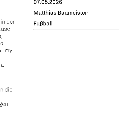
07.05.2026
Matthias Baumeister
in der
Fußball
ause-
,
io
...my
 a
an die
gen.