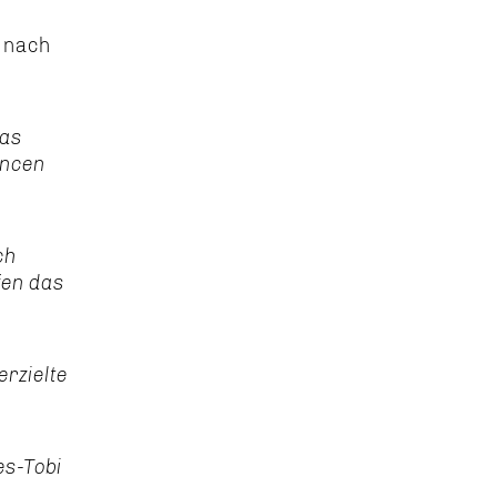
l nach
das
ancen
ch
fen das
rzielte
es-Tobi