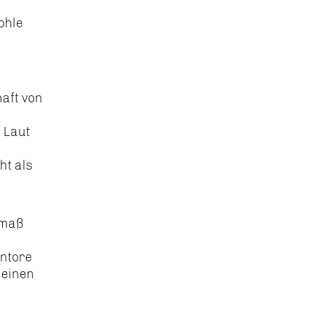
ohle
haft von
 Laut
ht als
tmaß
entore
 einen