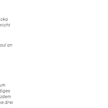
icka
nicht
Foul an
zum
ndiges
otzdem
ie drei