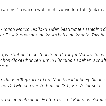
Trainer. Die waren wohl nicht zufrieden. Ich guck ma
S-Coach Marco Jedlicka. Olfen bestimmte zu Beginn 
nter Druck, dass er sich kaum befreien konnte. Torch
e, wir hatten keine Zuordnung.“ Tor für Vorwärts na
r schon dicke Chancen, um in Führung zu gehen, schaf
r aus.
an diesem Tage erneut auf Nico Mecklenburg. Dieser e
aus 20 Metern den Außgleich (30.). Ein Willensakt.
und Tormöglichkeiten. Fritten-Tobi mit Pommes. Pomm