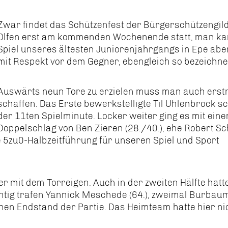
Zwar findet das Schützenfest der Bürgerschützengild
Olfen erst am kommenden Wochenende statt, man ka
Spiel unseres ältesten Juniorenjahrgangs in Epe abe
mit Respekt vor dem Gegner, ebengleich so bezeichne
Auswärts neun Tore zu erzielen muss man auch erst
schaffen. Das Erste bewerkstelligte Til Uhlenbrock s
der 11ten Spielminute. Locker weiter ging es mit ein
Doppelschlag von Ben Zieren (28./40.), ehe Robert Sc
ie 5zu0-Halbzeitführung für unseren Spiel und Sport
 mit dem Torreigen. Auch in der zweiten Hälfte hatt
htig trafen Yannick Meschede (64.), zweimal Burbau
hen Endstand der Partie. Das Heimteam hatte hier ni