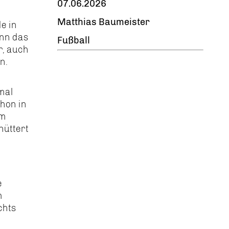
07.06.2026
Matthias Baumeister
e in
nn das
Fußball
r, auch
n.
mal
chon in
em
hüttert
e
m
chts