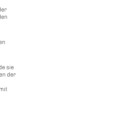
der
den
nen
de sie
hen der
mit