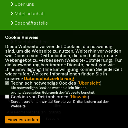
Über uns
Mitgliedschaft
Geschäftsstelle
Vorstand
Cookie Hinweis
Sportabzeichen
Diese Webseite verwendet Cookies, die notwendig
sind, um die Webseite zu nutzen. Weiterhin verwenden
SuS-In-Treff
wir Dienste von Drittanbietern, die uns helfen, unser
Webangebot zu verbessern (Website-Optmierung). Für
Kinder- und Jugenschutzkonzept
die Verwendung bestimmter Dienste, benötigen wir
Ihre Einwilligung. Ihre Einwilligung können Sie jederzeit
Bankverbindung
widerrufen. Weitere Informationen finden Sie in
unserer
Datenschutzerklärung
.
Technisch notwendige Cookies (
Übersicht
)
Die notwendigen Cookies werden allein für den
ordnungsgemäßen Gebrauch der Webseite benötigt.
Cookies von Drittanbietern (
Hinweis
)
@2026 Spiel und Sport 1927 e. V.
Derzeit verzichten wir auf Scripte von Drittanbietern auf der
Olfen
Webseite.
Alle Rechte vorbehalten. | 238902
Besucher
Einverstanden