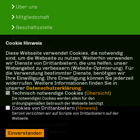
Über uns
Mitgliedschaft
Geschäftsstelle
Vorstand
Cookie Hinweis
Sportabzeichen
Diese Webseite verwendet Cookies, die notwendig
sind, um die Webseite zu nutzen. Weiterhin verwenden
SuS-In-Treff
wir Dienste von Drittanbietern, die uns helfen, unser
Webangebot zu verbessern (Website-Optmierung). Für
Kinder- und Jugenschutzkonzept
die Verwendung bestimmter Dienste, benötigen wir
Ihre Einwilligung. Ihre Einwilligung können Sie jederzeit
Bankverbindung
widerrufen. Weitere Informationen finden Sie in
unserer
Datenschutzerklärung
.
Technisch notwendige Cookies (
Übersicht
)
Die notwendigen Cookies werden allein für den
ordnungsgemäßen Gebrauch der Webseite benötigt.
Cookies von Drittanbietern (
Hinweis
)
@2026 Spiel und Sport 1927 e. V.
Derzeit verzichten wir auf Scripte von Drittanbietern auf der
Olfen
Webseite.
Alle Rechte vorbehalten. | 239517
Besucher
Einverstanden