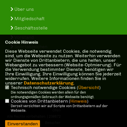
Über uns
Mitgliedschaft
Geschäftsstelle
Vorstand
Cookie Hinweis
Sportabzeichen
Diese Webseite verwendet Cookies, die notwendig
sind, um die Webseite zu nutzen. Weiterhin verwenden
SuS-In-Treff
wir Dienste von Drittanbietern, die uns helfen, unser
Webangebot zu verbessern (Website-Optmierung). Für
Kinder- und Jugenschutzkonzept
die Verwendung bestimmter Dienste, benötigen wir
Ihre Einwilligung. Ihre Einwilligung können Sie jederzeit
Bankverbindung
widerrufen. Weitere Informationen finden Sie in
unserer
Datenschutzerklärung
.
Technisch notwendige Cookies (
Übersicht
)
Die notwendigen Cookies werden allein für den
ordnungsgemäßen Gebrauch der Webseite benötigt.
Cookies von Drittanbietern (
Hinweis
)
@2026 Spiel und Sport 1927 e. V.
Derzeit verzichten wir auf Scripte von Drittanbietern auf der
Olfen
Webseite.
Alle Rechte vorbehalten. | 238672
Besucher
Einverstanden