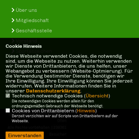
Über uns
Mitgliedschaft
Geschäftsstelle
Vorstand
Cookie Hinweis
Sportabzeichen
Diese Webseite verwendet Cookies, die notwendig
sind, um die Webseite zu nutzen. Weiterhin verwenden
SuS-In-Treff
wir Dienste von Drittanbietern, die uns helfen, unser
Webangebot zu verbessern (Website-Optmierung). Für
Kinder- und Jugenschutzkonzept
die Verwendung bestimmter Dienste, benötigen wir
Ihre Einwilligung. Ihre Einwilligung können Sie jederzeit
Bankverbindung
widerrufen. Weitere Informationen finden Sie in
unserer
Datenschutzerklärung
.
Technisch notwendige Cookies (
Übersicht
)
Die notwendigen Cookies werden allein für den
ordnungsgemäßen Gebrauch der Webseite benötigt.
Cookies von Drittanbietern (
Hinweis
)
@2026 Spiel und Sport 1927 e. V.
Derzeit verzichten wir auf Scripte von Drittanbietern auf der
Olfen
Webseite.
Alle Rechte vorbehalten. | 239361
Besucher
Einverstanden