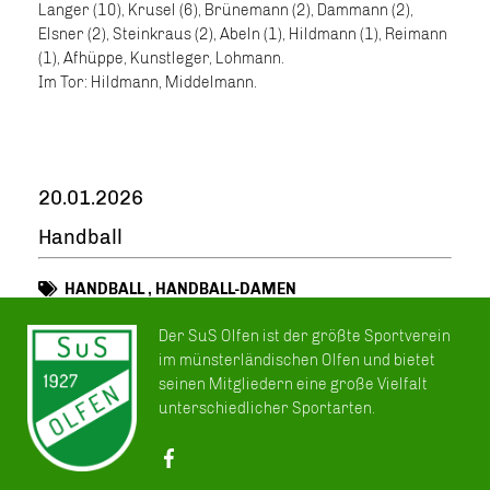
Langer (10), Krusel (6), Brünemann (2), Dammann (2),
Elsner (2), Steinkraus (2), Abeln (1), Hildmann (1), Reimann
(1), Afhüppe, Kunstleger, Lohmann.
Im Tor: Hildmann, Middelmann.
20.01.2026
Handball
HANDBALL
,
HANDBALL-DAMEN
Der SuS Olfen ist der größte Sportverein
im münsterländischen Olfen und bietet
seinen Mitgliedern eine große Vielfalt
unterschiedlicher Sportarten.