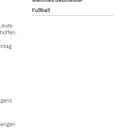
Fußball
Leute
hoffen,
.
nntag
 ganz
langen