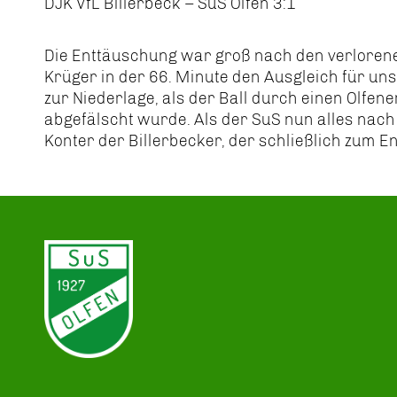
DJK VfL Billerbeck – SuS Olfen 3:1
Die Enttäuschung war groß nach den verlorenen
Krüger in der 66. Minute den Ausgleich für unse
zur Niederlage, als der Ball durch einen Olfen
abgefälscht wurde. Als der SuS nun alles nach
Konter der Billerbecker, der schließlich zum E