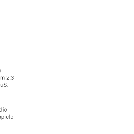
m
um 2:3
SuS,
die
piele.